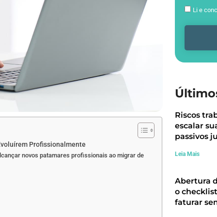
Li e con
Último
Riscos tra
escalar su
passivos ju
Evoluírem Profissionalmente
Leia Mais
cançar novos patamares profissionais ao migrar de
Abertura 
o checklis
faturar se