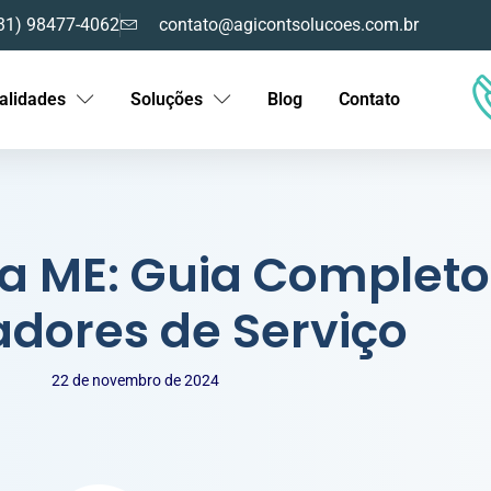
31) 98477-4062
contato@agicontsolucoes.com.br
alidades
Soluções
Blog
Contato
ra ME: Guia Completo
adores de Serviço
22 de novembro de 2024