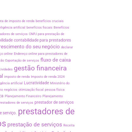
ota de imposto de renda
benefícios cruciais
ligência artificial
benefícios fiscais
Benefícios
tadores de serviços
CNPJ para prestação de
ilidade
contabilidade para prestadores
rescimento do seu negócio
declarar
ço online
Endereço online para prestadores de
fluxo de caixa
ção
Exportação de serviços
gestão financeira
tividades
al
imposto de renda
Imposto de renda 2024
Lucratividade
igência artificial
Ministério do
mo
negócios
otimização fiscal
pessoa física
ca
Planejamento Financeiro
Planejamento
prestador de serviços
restadores de serviços
prestadores de
e serviço.
os
prestação de serviços
Receita