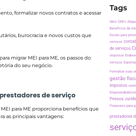
Tags
to, formalizar novos contratos e acessar
Abrir CNPJ
Alíqu
Benefícios da inte
tários, burocracia e novos custos que
fiscais para pres
contab
serviços
C
de serviços
impostos
Endere
 para migrar MEI para ME, os passos do
serviços
Exporta
etória do seu negócio.
Formalize suas a
gestão fisc
impostos
intel
Empreendedoris
prestadores de serviço
Pessoa Jurídi
Financeiro para p
 MEI para ME proporciona benefícios que
a as principais vantagens:
prestadores d
serviç