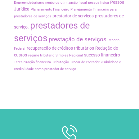
Pessoa
Empreendedorismo
negócios
otimização fiscal
pessoa física
Jurídica
Planejamento Financeiro
Planejamento Financeiro para
prestador de serviços
prestadores de
prestadores de serviços
prestadores de
serviço.
serviços
prestação de serviços
Receita
recuperação de créditos tributários
Redução de
Federal
custos
sucesso financeiro
regime tributário
Simples Nacional
Terceirização financeira
Tributação
Trocar de contador
visibilidade e
credibilidade como prestador de serviço