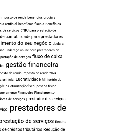
e imposto de renda
benefícios cruciais
ia artificial
benefícios fiscais
Benefícios
es de serviços
CNPJ para prestação de
ade
contabilidade para prestadores
imento do seu negócio
declarar
ine
Endereço online para prestadores de
fluxo de caixa
xportação de serviços
gestão financeira
des
posto de renda
Imposto de renda 2024
Lucratividade
a artificial
Ministério do
gócios
otimização fiscal
pessoa física
anejamento Financeiro
Planejamento
prestador de serviços
dores de serviços
prestadores de
viço.
prestação de serviços
Receita
 de créditos tributários
Redução de