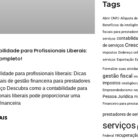
Tags
Abrir CNPJ
Alíquota d
Benefícios da inteligênc
fiscais para prestador
contabilid
serviços
Cresc
de serviços
ilidade para Profissionais Liberais:
impostos
Endereço onl
ompleto!
serviços
Exportação
E
Formalize suas ativida
lidade para profissionais liberais: Dicas
gestão fiscal
im
ais de gestão financeira para prestadores
impostos
inteligênci
iço Descubra como a contabilidade para
Empreendedorismo
ne
ionais liberais pode proporcionar uma
Pessoa Jurídica
Pl
financeira
Financeiro para presta
prestadores de ser
AIS
serviços
recuperação
Federal