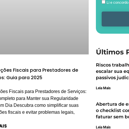
Li e concord
Últimos 
Riscos trabal
ções Fiscais para Prestadores de
escalar sua e
os: Guia para 2025
passivos judic
Leia Mais
ões Fiscais para Prestadores de Serviços:
mpleto para Manter sua Regularidade
Abertura de e
em Dia Descubra como simplificar suas
o checklist c
ões fiscais e evitar problemas legais,
faturar sem b
AIS
Leia Mais