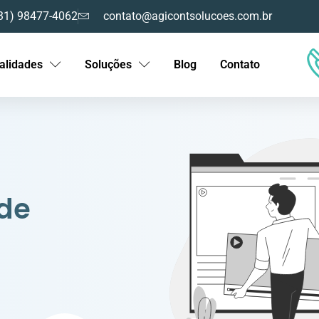
31) 98477-4062
contato@agicontsolucoes.com.br
alidades
Soluções
Blog
Contato
 de