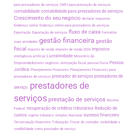
para prestadores de serviços
CNPJ para prestação de serviços
contabilidade
contabilidade para prestadores de serviços
Crescimento do seu negócio
declarar impostos
Endereço online
Endereço online para prestadores de serviços
fluxo de caixa
Exportação
Exportação de serviços
Formalize
gestão financeira
gestão
suas atividades
fiscal
impostos
imposto de renda
Imposto de renda 2024
Lucratividade
inteligência artificial
Ministério do
Pessoa
Empreendedorismo
negócios
otimização fiscal
pessoa física
Jurídica
Planejamento Financeiro
Planejamento Financeiro para
prestador de serviços
prestadores de
prestadores de serviços
prestadores de
serviço.
serviços
prestação de serviços
Receita
recuperação de créditos tributários
Redução de
Federal
custos
sucesso financeiro
regime tributário
Simples Nacional
Terceirização financeira
Tributação
Trocar de contador
visibilidade e
credibilidade como prestador de serviço