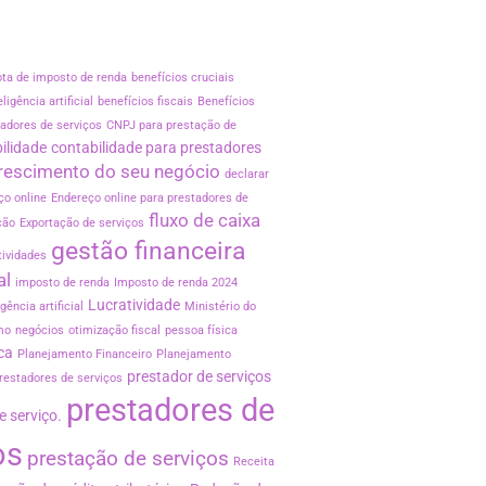
ota de imposto de renda
benefícios cruciais
ligência artificial
benefícios fiscais
Benefícios
tadores de serviços
CNPJ para prestação de
ilidade
contabilidade para prestadores
rescimento do seu negócio
declarar
ço online
Endereço online para prestadores de
fluxo de caixa
ção
Exportação de serviços
gestão financeira
tividades
al
imposto de renda
Imposto de renda 2024
Lucratividade
igência artificial
Ministério do
mo
negócios
otimização fiscal
pessoa física
ca
Planejamento Financeiro
Planejamento
prestador de serviços
restadores de serviços
prestadores de
e serviço.
os
prestação de serviços
Receita