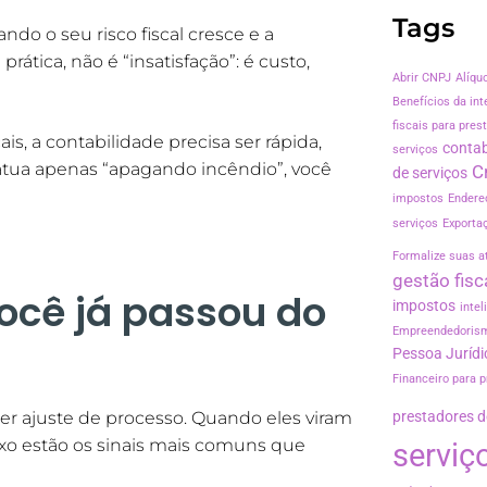
Tags
do o seu risco fiscal cresce e a
ática, não é “insatisfação”: é custo,
Abrir CNPJ
Alíqu
Benefícios da inte
fiscais para pres
is, a contabilidade precisa ser rápida,
contab
serviços
 atua apenas “apagando incêndio”, você
C
de serviços
impostos
Endere
serviços
Exporta
Formalize suas a
gestão fisc
você já passou do
impostos
intel
Empreendedoris
Pessoa Jurídi
Financeiro para p
r ajuste de processo. Quando eles viram
prestadores d
ixo estão os sinais mais comuns que
serviç