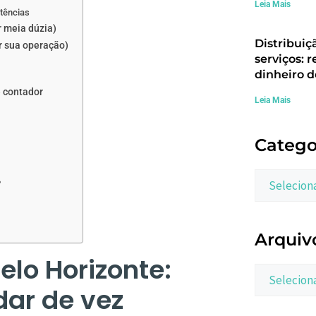
Leia Mais
stências
r meia dúzia)
Distribuiç
r sua operação)
serviços: r
dinheiro d
e contador
Leia Mais
Catego
?
Arquiv
elo Horizonte:
ar de vez