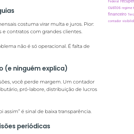
recuper
Federal
custos
regime t
guias
financeiro
Terc
contador
visibil
nsais costuma virar multa e juros. Pior:
es e contratos com grandes clientes.
oblema não é só operacional. É falta de
o (e ninguém explica)
isões, você perde margem. Um contador
utário, pró-labore, distribuição de lucros
 assim” é sinal de baixa transparência.
visões periódicas