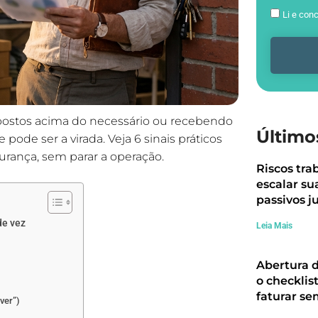
Li e con
postos acima do necessário ou recebendo
Último
pode ser a virada. Veja 6 sinais práticos
rança, sem parar a operação.
Riscos tra
escalar su
passivos ju
de vez
Leia Mais
Abertura 
o checklis
faturar se
 ver”)